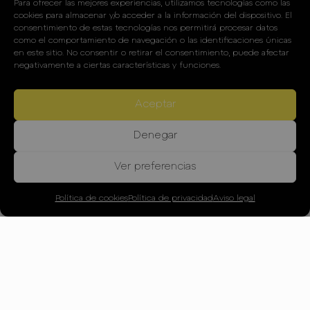
Para ofrecer las mejores experiencias, utilizamos tecnologías como las
cookies para almacenar y/o acceder a la información del dispositivo. El
consentimiento de estas tecnologías nos permitirá procesar datos
como el comportamiento de navegación o las identificaciones únicas
en este sitio. No consentir o retirar el consentimiento, puede afectar
negativamente a ciertas características y funciones.
Aceptar
Denegar
Ver preferencias
Política de cookies
Política de privacidad
Aviso legal